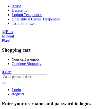
Acasă
Despre noi
Loțiuni Terapeutice
Unguente și Creme Terapeutice
Toate Produsele
Shopping cart
Your cart is empty
Continue Shopping
0
Cart
Login
Register
Enter your username and password to login.