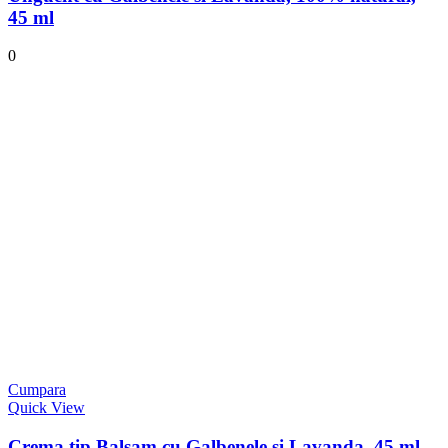
45 ml
0
Cumpara
Quick View
Crema tip Balsam cu Galbenele si Lavanda, 45 ml