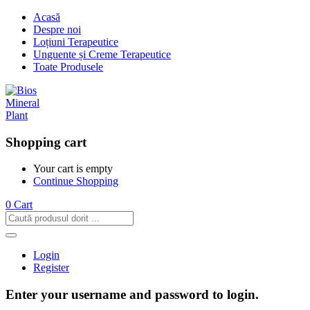
Acasă
Despre noi
Loțiuni Terapeutice
Unguente și Creme Terapeutice
Toate Produsele
Shopping cart
Your cart is empty
Continue Shopping
0
Cart
Login
Register
Enter your username and password to login.