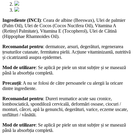
Ingrediente (INCI)
: Ceara de albine (Beeswax), Ulei de palmier
(Palm Oil), Ulei de Cocos (Cocos Nucifera Oil), Vitamina A
(Retinyl Palmitate), Vitamina E (Tocopherol), Ulei de Cătină
(Hippophae Rhamnoides Oil).
Recomandat pentru
: dermatoze, arsuri, degerături, regenerarea
țesuturilor cutanate, fermitatea pielii. Acțiune vitaminizantă, nutritivă
și cicatrizantă asupra epidermei.
Mod de utilizare
: Se aplică pe piele un strat subțire și se masează
până la absorbția completă.
Precauții
: A nu se folosi de către persoanele cu alergii la oricare
dintre ingrediente.
Recomandat pentru
: Dureri reumatice acute sau cronice,
lombosciatică, spondiloză cervicală, deformări osoase, ciocuri /
monturi, cârcei, apă la genunchi, degerături, varice, eczeme uscate,
unflături / vânătăi.
Mod de utilizare
: Se aplică pe piele un strat subțire și se masează
până la absorbția completă.