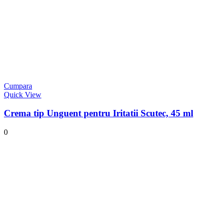
Cumpara
Quick View
Crema tip Unguent pentru Iritatii Scutec, 45 ml
0