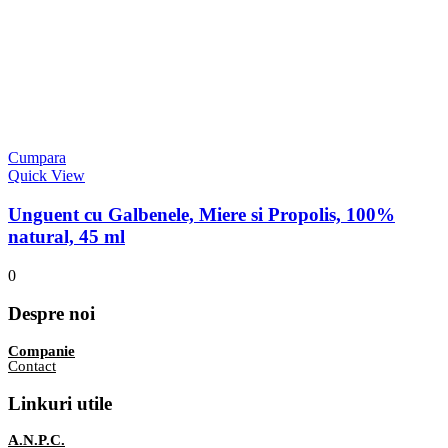
Cumpara
Quick View
Unguent cu Galbenele, Miere si Propolis, 100%
natural, 45 ml
0
Despre noi
Companie
Contact
Linkuri utile
A.N.P.C.