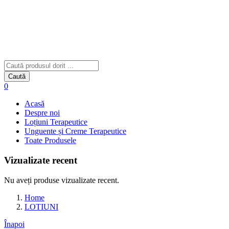
Caută
0
Acasă
Despre noi
Loțiuni Terapeutice
Unguente și Creme Terapeutice
Toate Produsele
Vizualizate recent
Nu aveți produse vizualizate recent.
Home
LOTIUNI
Înapoi