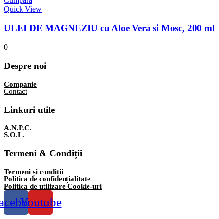
Cumpara
Quick View
ULEI DE MAGNEZIU cu Aloe Vera si Mosc, 200 ml
0
Despre noi
Companie
Contact
Linkuri utile
A.N.P.C.
S.O.L.
Termeni & Condiții
Termeni și condiții
Politica de confidențialitate
Politica de utilizare Cookie-uri
acebook
Youtube