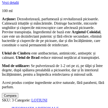
Vezi detalii
100 ml
Acțiune:
Dezodorizează, parfumează și revitalizează picioarele.
Calmează iritațiile și mâncărimile. Distruge bacteriile, micozele
unghiilor și ciupercile microscopice care afectează picioarele.
Previne transpirația. Ingredientul de bază este
Argintul Coloidal
,
care este un dezinfectant puternic și fără efecte secundare, elimină
bacteriile și ciupercile de pe picioare, dar și din încălțăminte, care
constituie o sursă permanentă de reinfectare.
Uleiul de Cimbru
este antibacterian, antimicotic, antiseptic și
calmant.
Uleiul de Brad
reduce mirosul neplăcut al transpirației.
Mod de utilizare:
Se pulverizează de 1-2 ori pe zi, pe tălpi și între
degete, după spălarea prealabilă a picioarelor, dar și în interiorul
încălțămintei, pentru a împiedica reinfectarea și mirosul urât.
Acest produs conține ingrediente active naturale, fără parabeni, fără
parfum.
Cumpara
SKU:
3
Categorie:
LOTIUNI