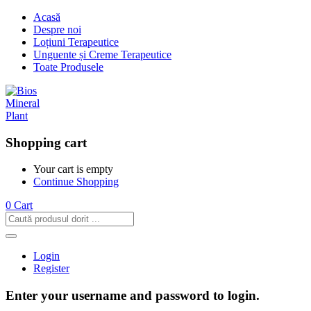
Acasă
Despre noi
Loțiuni Terapeutice
Unguente și Creme Terapeutice
Toate Produsele
Shopping cart
Your cart is empty
Continue Shopping
0
Cart
Login
Register
Enter your username and password to login.