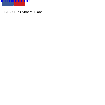
acebook
Youtube
© 2023
Bios Mineral Plant