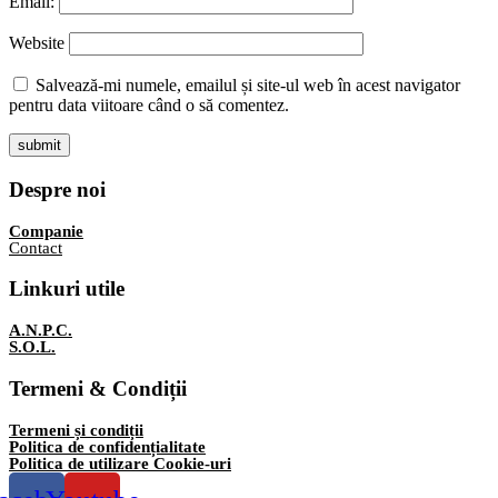
Email:
Website
Salvează-mi numele, emailul și site-ul web în acest navigator
pentru data viitoare când o să comentez.
Despre noi
Companie
Contact
Linkuri utile
A.N.P.C.
S.O.L.
Termeni & Condiții
Termeni și condiții
Politica de confidențialitate
Politica de utilizare Cookie-uri