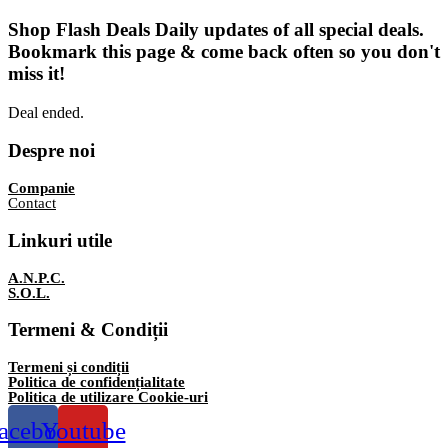
Shop Flash Deals
Daily updates of all special deals.
Bookmark this page & come back often so you don't
miss it!
Deal ended.
Despre noi
Companie
Contact
Linkuri utile
A.N.P.C.
S.O.L.
Termeni & Condiții
Termeni și condiții
Politica de confidențialitate
Politica de utilizare Cookie-uri
acebook
Youtube