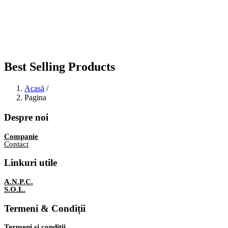
Best Selling Products
Acasă
/
Pagina
Despre noi
Companie
Contact
Linkuri utile
A.N.P.C.
S.O.L.
Termeni & Condiții
Termeni și condiții